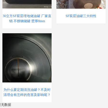
30立方SF双层埋地储油罐 厂家直
SF双层油罐三大特性
销 不锈钢储罐 壁厚8mm
为什么要定期清洗油罐？不及时
清理会有怎样的危害及影响呢？
暂无数据