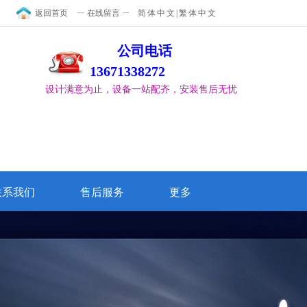
返回首页
ㄧ 在线留言 ㄧ
简体中文
|
繁体中文
公司电话
13671338272
设计满意为止，设备一站配齐，安装售后无忧
联系我们
售后服务
更多