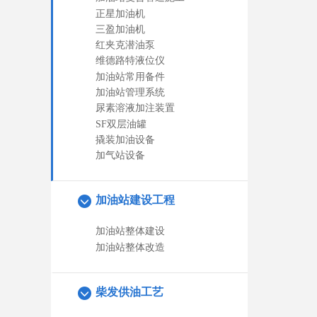
正星加油机
三盈加油机
红夹克潜油泵
维德路特液位仪
加油站常用备件
加油站管理系统
尿素溶液加注装置
SF双层油罐
撬装加油设备
加气站设备
加油站
建设
工程
加油站整体建设
加油站整体改造
柴发供油工艺