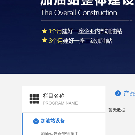
产
栏目名称
PROGRAM NAME
暂无数据
加油站设备
加油站复合管道施工