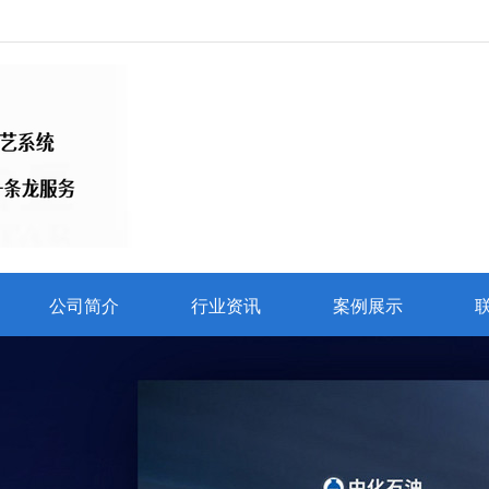
公司简介
行业资讯
案例展示